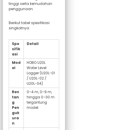
tinggi serta kemudahan
penggunaan.
Berikut tabel spesifikasi
singkatnya:
Spe
Detail
sifik
asi
Mod
HOBO U20L
el
Water Level
Logger (U20L-01
/ U20L-02 /
U20L-04)
Ren
0–4 m, 0–9 m,
tan
hingga 0–30 m
g
tergantung
Pen
model
guk
ura
n