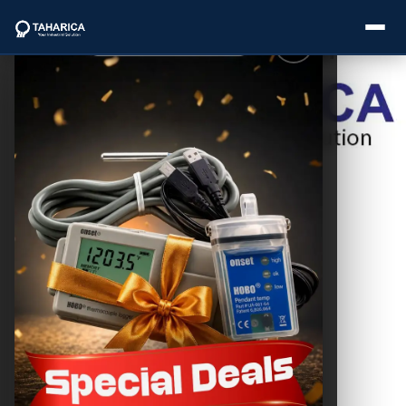
Postingan
Lainnya
About Us
Cara Kerja Water
Level Sensor
Categories
Meter
THC SEO
December 23, 2025
Brands
Service
Industries
Pembahasan
Blogs
Artikel