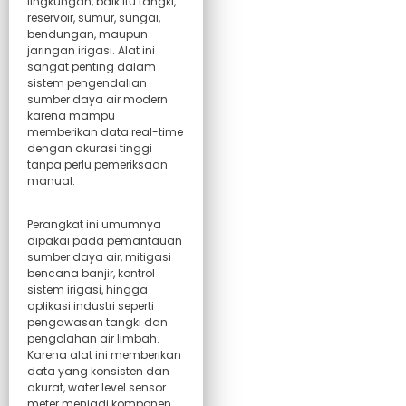
lingkungan, baik itu tangki,
reservoir, sumur, sungai,
bendungan, maupun
jaringan irigasi. Alat ini
sangat penting dalam
sistem pengendalian
sumber daya air modern
karena mampu
memberikan data real-time
dengan akurasi tinggi
tanpa perlu pemeriksaan
manual.
Perangkat ini umumnya
dipakai pada pemantauan
sumber daya air, mitigasi
bencana banjir, kontrol
sistem irigasi, hingga
aplikasi industri seperti
pengawasan tangki dan
pengolahan air limbah.
Karena alat ini memberikan
data yang konsisten dan
akurat, water level sensor
meter menjadi komponen