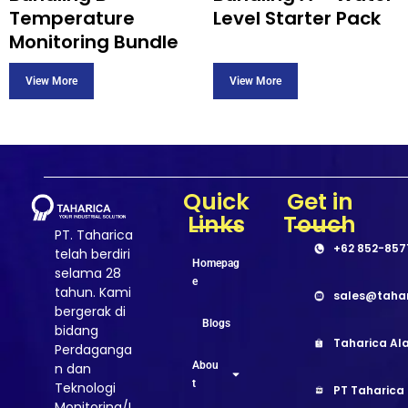
Temperature
Level Starter Pack
Monitoring Bundle
Quick
Get in
Links
Touch
PT. Taharica
+62 852-857
telah berdiri
Homepag
selama 28
e
tahun. Kami
sales@taha
bergerak di
Blogs
bidang
Taharica Ala
Perdaganga
Abou
n dan
t
Teknologi
PT Taharica
Monitoring/I