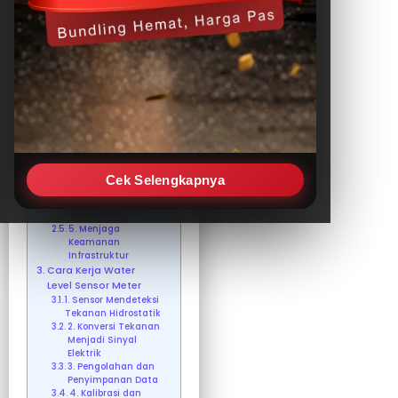
Pengertian Water Level
Sensor Meter
Fungsi Water Level
Sensor Meter
1. Mengukur Tinggi
Air Secara Real-
Time
2. Mendukung
Sistem Otomatisasi
dan Kontrol
3. Mencegah Risiko
Banjir atau
Kekeringan
Cek Selengkapnya
4. Menunjang
Penelitian Ilmiah
dan Hidrologi
5. Menjaga
Keamanan
Infrastruktur
Cara Kerja Water
Level Sensor Meter
1. Sensor Mendeteksi
Tekanan Hidrostatik
2. Konversi Tekanan
Menjadi Sinyal
Elektrik
3. Pengolahan dan
Penyimpanan Data
4. Kalibrasi dan