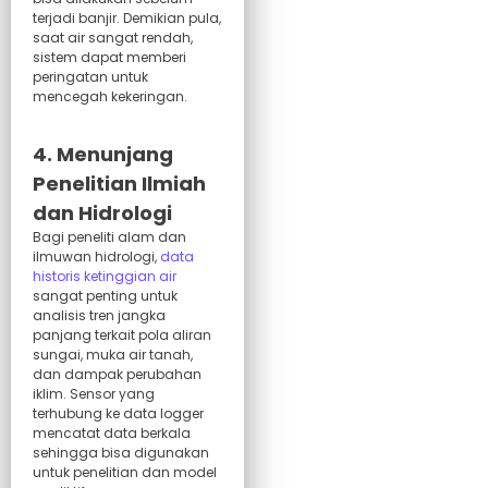
terjadi banjir. Demikian pula,
saat air sangat rendah,
sistem dapat memberi
peringatan untuk
mencegah kekeringan.
4. Menunjang
Penelitian Ilmiah
dan Hidrologi
Bagi peneliti alam dan
ilmuwan hidrologi,
data
historis ketinggian air
sangat penting untuk
analisis tren jangka
panjang terkait pola aliran
sungai, muka air tanah,
dan dampak perubahan
iklim. Sensor yang
terhubung ke data logger
mencatat data berkala
sehingga bisa digunakan
untuk penelitian dan model