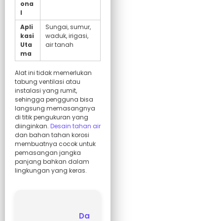
ona
l
Apli
Sungai, sumur,
kasi
waduk, irigasi,
Uta
air tanah
ma
Alat ini tidak memerlukan
tabung ventilasi atau
instalasi yang rumit,
sehingga pengguna bisa
langsung memasangnya
di titik pengukuran yang
diinginkan.
Desain tahan air
dan bahan tahan korosi
membuatnya cocok untuk
pemasangan jangka
panjang bahkan dalam
lingkungan yang keras.
Da