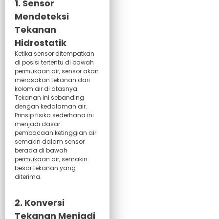
1. Sensor
Mendeteksi
Tekanan
Hidrostatik
Ketika sensor ditempatkan
di posisi tertentu di bawah
permukaan air, sensor akan
merasakan tekanan dari
kolom air di atasnya.
Tekanan ini sebanding
dengan kedalaman air.
Prinsip fisika sederhana ini
menjadi dasar
pembacaan ketinggian air:
semakin dalam sensor
berada di bawah
permukaan air, semakin
besar tekanan yang
diterima.
2. Konversi
Tekanan Menjadi