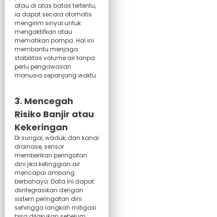
atau di atas batas tertentu,
ia dapat secara otomatis
mengirim sinyal untuk
mengaktifkan atau
mematikan pompa. Hal ini
membantu menjaga
stabilitas volume air tanpa
perlu pengawasan
manusia sepanjang waktu.
3. Mencegah
Risiko Banjir atau
Kekeringan
Di sungai, waduk, dan kanal
drainase, sensor
memberikan peringatan
dini jika ketinggian air
mencapai ambang
berbahaya. Data ini dapat
diintegrasikan dengan
sistem peringatan dini
sehingga langkah mitigasi
bisa dilakukan sebelum