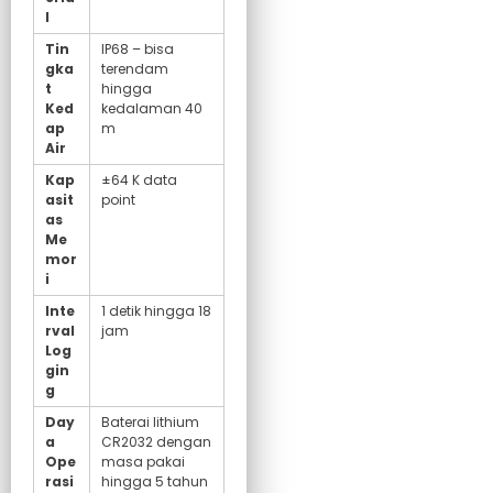
l
Tin
IP68 – bisa
gka
terendam
t
hingga
Ked
kedalaman 40
ap
m
Air
Kap
±64 K data
asit
point
as
Me
mor
i
Inte
1 detik hingga 18
rval
jam
Log
gin
g
Day
Baterai lithium
a
CR2032 dengan
Ope
masa pakai
rasi
hingga 5 tahun