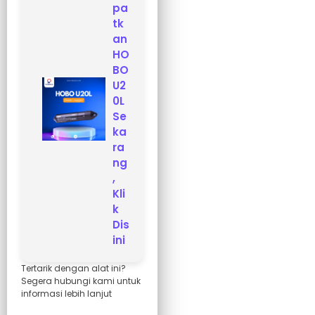
pa
tk
an
HO
BO
U2
0L
Se
ka
ra
ng
,
Kli
k
Dis
ini
Tertarik dengan alat ini?
Segera hubungi kami untuk
informasi lebih lanjut