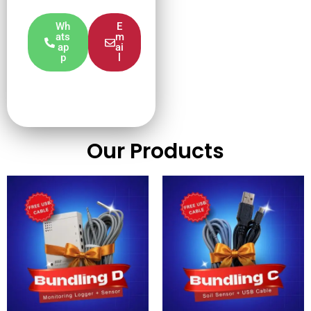
Wh
E
ats
m
ap
ai
p
l
Our Products