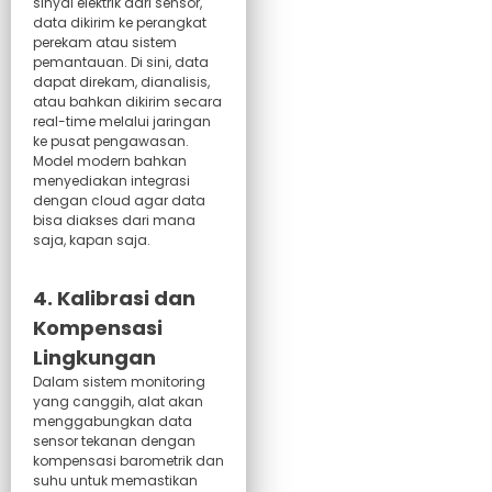
sinyal elektrik dari sensor,
data dikirim ke perangkat
perekam atau sistem
pemantauan. Di sini, data
dapat direkam, dianalisis,
atau bahkan dikirim secara
real-time melalui jaringan
ke pusat pengawasan.
Model modern bahkan
menyediakan integrasi
dengan cloud agar data
bisa diakses dari mana
saja, kapan saja.
4. Kalibrasi dan
Kompensasi
Lingkungan
Dalam sistem monitoring
yang canggih, alat akan
menggabungkan data
sensor tekanan dengan
kompensasi barometrik dan
suhu untuk memastikan