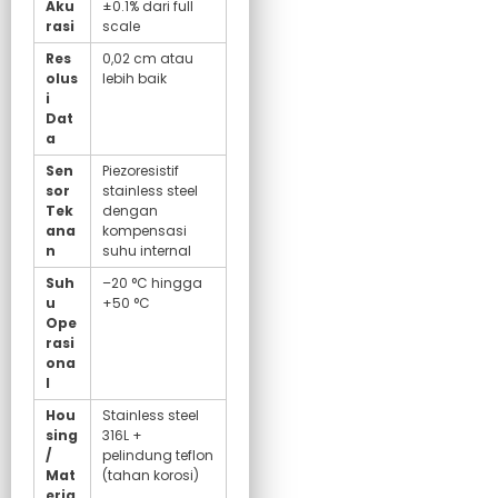
Aku
±0.1% dari full
rasi
scale
Res
0,02 cm atau
olus
lebih baik
i
Dat
a
Sen
Piezoresistif
sor
stainless steel
Tek
dengan
ana
kompensasi
n
suhu internal
Suh
–20 °C hingga
u
+50 °C
Ope
rasi
ona
l
Hou
Stainless steel
sing
316L +
/
pelindung teflon
Mat
(tahan korosi)
eria