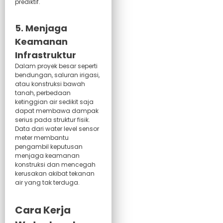
prediktif.
5. Menjaga
Keamanan
Infrastruktur
Dalam proyek besar seperti
bendungan, saluran irigasi,
atau konstruksi bawah
tanah, perbedaan
ketinggian air sedikit saja
dapat membawa dampak
serius pada struktur fisik.
Data dari water level sensor
meter membantu
pengambil keputusan
menjaga keamanan
konstruksi dan mencegah
kerusakan akibat tekanan
air yang tak terduga.
Cara Kerja