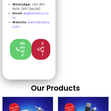
WhatsApp:
+62-813-
1609-2657 (Ms.Eki)
Email:
eki@taharica.co
m
Website:
www.taharica.
com
Wh
E
ats
m
ap
ai
p
l
Our Products