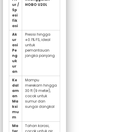
ur /
HOBO U20L
Sp
esi
fik
asi
Ak
Presisi hingga
ur
±0.1% FS, ideal
asi
untuk
Pe
pemantauan
ng
jangka panjang
uk
ur
an
Ke
Mampu
dal
merekam hingga
am
30 ft (9 meter),
an
cocok untuk
Ma
sumur dan
ksi
sungai dangkal
mu
m
Ma
Tahan korosi,
ter
cocok untuk air