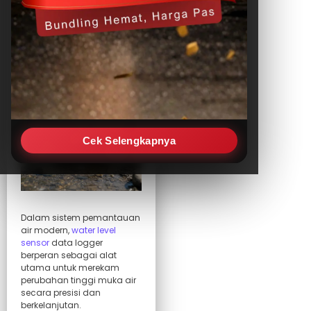
Water Level
Sensor Data
Logger
Cek Selengkapnya
Dalam sistem pemantauan
air modern,
water level
sensor
data logger
berperan sebagai alat
utama untuk merekam
perubahan tinggi muka air
secara presisi dan
berkelanjutan.