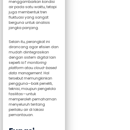
menggambarkan kondisi
air pada satu waktu, tetapi
juga membentuk tren
fluktuasi yang sangat
berguna untuk analisis
jangka panjang.
Selain itu, perangkat ini
dirancang agar efisien dan
mudah diintegrasikan
dengan sistem digital lain
seperti
IoT monitoring
platform
atau
cloud-based
data management
. Hal
tersebut memungkinkan
pengguna—baik peneliti,
teknisi, maupun pengelola
fasilitas—untuk
memperoleh pemahaman
menyeluruh tentang
perilaku air di lokasi
pemantauan.