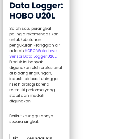
Data Logger:
HOBO U20L
Salah satu perangkat
paling direkomendasikan
untuk kebutuhan
pengukuran ketinggian air
adalah
HOBO Water Level
Sensor Data Logger U20L.
Produk ini banyak
digunakan oleh profesional
di bidang lingkungan,
industri air bersih, hingga
riset hidrologi karena
memiliki performa yang
stabil dan mudah
digunakan.
Berikut keunggulannya
secara singkat:
Fit
Keunggulan