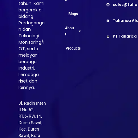
tahun. Kami
sales@taha
bergerak di
Blogs
bidang
Taharica Ala
Perdaganga
Abou
n dan
t
Teknologi
PT Taharica
Monitoring/I
OT, serta
Products
melayani
berbagai
Industri,
Lembaga
riset dan
lainnya.
Jl. Radin Inten
II No.62,
RT.6/RW.14,
Duren Sawit,
Kec. Duren
Sawit, Kota