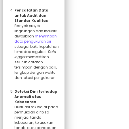
Pencatatan Data
untuk Audit dan
Standar Kualitas
Banyak proyek
lingkungan dan industri
diwajibkan
menyimpan
data pengukuran air
sebagai bukti kepatuhan
terhadap regulasi.
Data
logger
memastikan
seluruh catatan
tersimpan dengan baik,
lengkap dengan waktu
dan lokasi pengukuran.
Deteksi Dini terhadap
Anomali atau
Kebocoran
Fluktuasi tak wajar pada
permukaan air bisa
menjadi tanda
kebocoran, kerusakan
tangki, atau gangguan