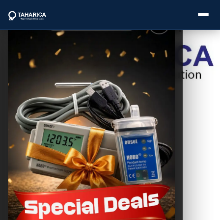
Postingan
Lainnya
About Us
Fungsi Water
Level Sensor
Categories
Data Logger:
Pantau
Ketinggian Air
Brands
THC SEO
November 11, 2025
Service
Industries
Blogs
Pengertian