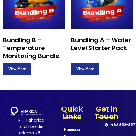
Bundling B –
Bundling A – Water
Temperature
Level Starter Pack
Monitoring Bundle
Quick
Get in
Links
Touch
PT. Taharica
+62 852-857
telah berdiri
Homepag
selama 28
e