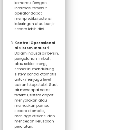
kemarau. Dengan
informasi tersebut,
operator dapat
memprediksi potensi
kekeringan atau banjir
secara lebih dini.
Kontrol Operasional
di Sistem Industri
Dalam industri air bersih,
pengolahan limbah,
atau sektor energi,
sensor ini mendukung
sistem kontrol otomatis
untuk menjaga level
cairan tetap stabil. Saat
air mencapai batas
tertentu, sistem dapat
menyalakan atau
mematikan pompa
secara otomatis,
menjaga efisiensi dan
mencegah kerusakan
peralatan.