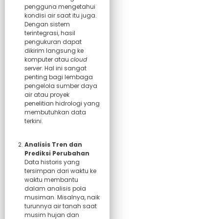
pengguna mengetahui
kondisi air saat itu juga.
Dengan sistem
terintegrasi, hasil
pengukuran dapat
dikirim langsung ke
komputer atau
cloud
server
. Hal ini sangat
penting bagi lembaga
pengelola sumber daya
air atau proyek
penelitian hidrologi yang
membutuhkan data
terkini.
Analisis Tren dan
Prediksi Perubahan
Data historis yang
tersimpan dari waktu ke
waktu membantu
dalam analisis pola
musiman. Misalnya, naik
turunnya air tanah saat
musim hujan dan