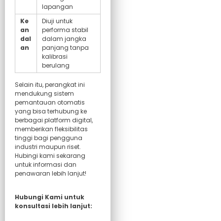
lapangan
Ke
Diuji untuk
an
performa stabil
dal
dalam jangka
an
panjang tanpa
kalibrasi
berulang
Selain itu, perangkat ini
mendukung sistem
pemantauan otomatis
yang bisa terhubung ke
berbagai platform digital,
memberikan fleksibilitas
tinggi bagi pengguna
industri maupun riset.
Hubingi kami sekarang
untuk informasi dan
penawaran lebih lanjut!
Hubungi Kami untuk
konsultasi lebih lanjut: