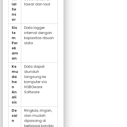
ial
tawar dan laut
Se
ns
or
Sis
Data logger
te
internal dengan
m
kapasitas ribuan
Per
data
ek
am
an
Ke
Data dapat
mu
diunduh
da
langsung ke
ha
komputer via
n
HOBOware
An
Software
ali
sis
De
Ringkas, ringan,
sai
dan mudah
n
dipasang di
berbagai kondisi