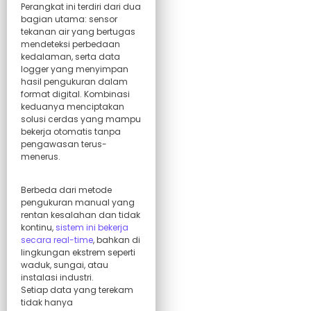
Perangkat ini terdiri dari dua
bagian utama: sensor
tekanan air yang bertugas
mendeteksi perbedaan
kedalaman, serta data
logger yang menyimpan
hasil pengukuran dalam
format digital. Kombinasi
keduanya menciptakan
solusi cerdas yang mampu
bekerja otomatis tanpa
pengawasan terus-
menerus.
Berbeda dari metode
pengukuran manual yang
rentan kesalahan dan tidak
kontinu,
sistem ini bekerja
secara real-time
, bahkan di
lingkungan ekstrem seperti
waduk, sungai, atau
instalasi industri.
Setiap data yang terekam
tidak hanya