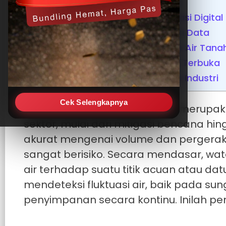
Tahap Pendeteksian Sinyal Fisik
Tahap Konversi Menjadi Informasi Digital
Tahap Transmisi dan Visualisasi Data
Pemantauan Sumur Dalam dan Air Tana
Pemantauan Sungai dan Aliran Terbuka
Pemantauan Tangki dan Kolam Industri
Cek Selengkapnya
Pengelolaan sumber daya air merupak
sektor, mulai dari mitigasi bencana h
akurat mengenai volume dan pergeraka
sangat berisiko. Secara mendasar, wat
air terhadap suatu titik acuan atau d
mendeteksi fluktuasi air, baik pada s
penyimpanan secara kontinu. Inilah pe