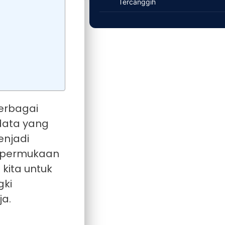
Tercanggih
erbagai
 data yang
enjadi
i permukaan
kita untuk
gki
ja.