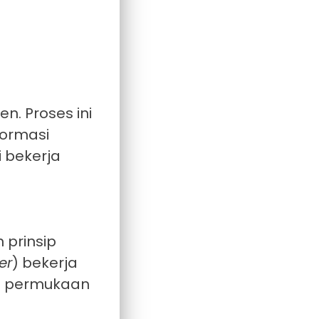
n. Proses ini
formasi
i bekerja
 prinsip
er
) bekerja
gi permukaan