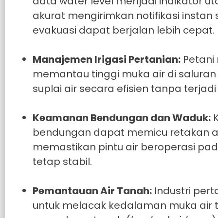
data water level menjadi indikator u
akurat mengirimkan notifikasi insta
evakuasi dapat berjalan lebih cepat.
Manajemen Irigasi Pertanian:
Petani
memantau tinggi muka air di saluran
suplai air secara efisien tanpa terj
Keamanan Bendungan dan Waduk:
K
bendungan dapat memicu retakan at
memastikan pintu air beroperasi pa
tetap stabil.
Pemantauan Air Tanah:
Industri pe
untuk melacak kedalaman muka air t