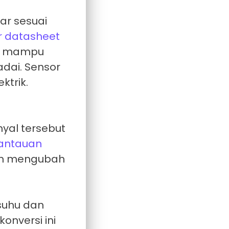
ar sesuai
r datasheet
ut mampu
dai. Sensor
ktrik.
nyal tersebut
mantauan
an mengubah
suhu dan
onversi ini