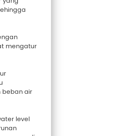
r yang
sehingga
Dengan
pat mengatur
ur
u
 beban air
ter level
runan