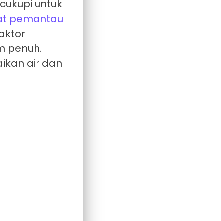
cukupi untuk
alat pemantau
aktor
m penuh.
ikan air dan