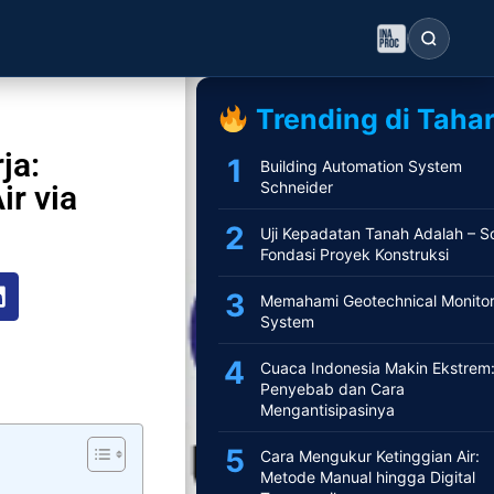
Postingan Lainnya
Trending di Tahar
ja:
Building Automation System
Schneider
ir via
Uji Kepadatan Tanah Adalah – So
Fondasi Proyek Konstruksi
Memahami Geotechnical Monitor
System
Cuaca Indonesia Makin Ekstrem
Penyebab dan Cara
Mengantisipasinya
Cara Mengukur Ketinggian Air:
Metode Manual hingga Digital