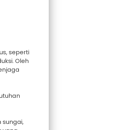
s, seperti
uksi. Oleh
enjaga
butuhan
sungai,