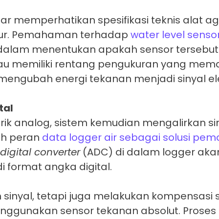
nar memperhatikan spesifikasi teknis alat ag
kur. Pemahaman terhadap
water level senso
alam menentukan apakah sensor terseb
atau memiliki rentang pengukuran yang mema
engubah energi tekanan menjadi sinyal ele
tal
rik analog, sistem kemudian mengalirkan si
lah peran
data logger air sebagai solusi pe
igital converter
(ADC) di dalam logger ak
i format angka digital.
sinyal, tetapi juga melakukan kompensasi 
nggunakan sensor tekanan absolut. Proses k