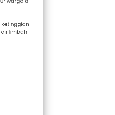
ur warga di
 ketinggian
air limbah