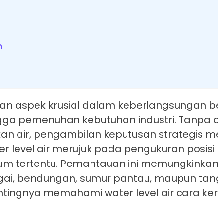
h
an aspek krusial dalam keberlangsungan b
ingga pemenuhan kebutuhan industri. Tanpa
n air, pengambilan keputusan strategis m
er level air merujuk pada pengukuran posis
atum tertentu. Pemantauan ini memungkinkan 
ungai, bendungan, sumur pantau, maupun tan
ntingnya memahami water level air cara ker