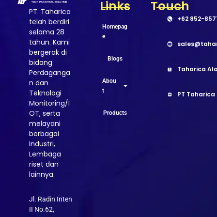
Links
Touch
PT. Taharica
+62 852-857
telah berdiri
Homepag
selama 28
e
tahun. Kami
sales@taha
bergerak di
Blogs
bidang
Taharica Ala
Perdaganga
Abou
n dan
t
Teknologi
PT Taharica
Monitoring/I
OT, serta
Products
melayani
berbagai
Industri,
Lembaga
riset dan
lainnya.
Jl. Radin Inten
II No.62,