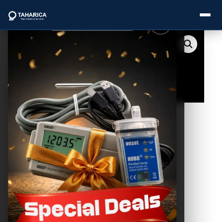
About Us
Categories
Brands
Service
Industries
Blogs