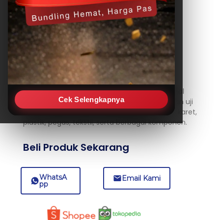
WDW-1000G 1000KN, 100T
Electromechanical universal
testing machine
Dapat digunakan untuk berbagai jenis material
Cek Selengkapnya
dalam pengujian tarik, tekan, lentur, geser, dan uji
siklus rendah. Cocok untuk pengujian logam, karet,
plastik, pegas, tekstil, serta berbagai komponen.
Beli Produk Sekarang
WhatsA
Email Kami
pp