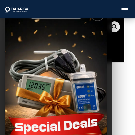
About Us
Categories
Brands
Service
Industries
Blogs