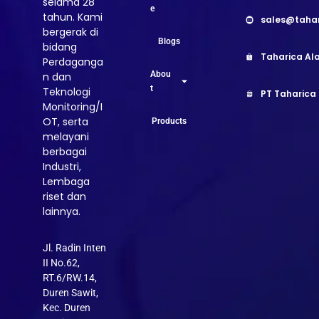
selama 28
e
tahun. Kami
sales@taha
bergerak di
Blogs
bidang
Taharica Ala
Perdaganga
Abou
n dan
t
Teknologi
PT Taharica
Monitoring/I
OT, serta
Products
melayani
berbagai
Industri,
Lembaga
riset dan
lainnya.
Jl. Radin Inten
II No.62,
RT.6/RW.14,
Duren Sawit,
Kec. Duren