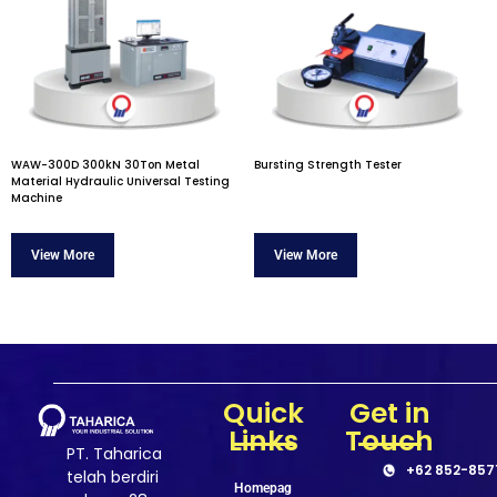
WAW-300D 300kN 30Ton Metal
Bursting Strength Tester
Material Hydraulic Universal Testing
Machine
Quick
Get in
Links
Touch
PT. Taharica
+62 852-857
telah berdiri
Homepag