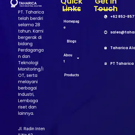
Quick
Get in
Links
Touch
PT. Taharica
+62 852-857
telah berdiri
Homepag
selama 28
e
tahun. Kami
sales@taha
bergerak di
Blogs
bidang
Taharica Ala
Perdaganga
Abou
n dan
t
Teknologi
PT Taharica
Monitoring/I
OT, serta
Products
melayani
berbagai
Industri,
Lembaga
riset dan
lainnya.
Jl. Radin Inten