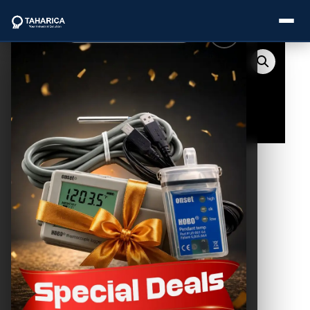
About Us
Categories
Brands
Service
Industries
Blogs