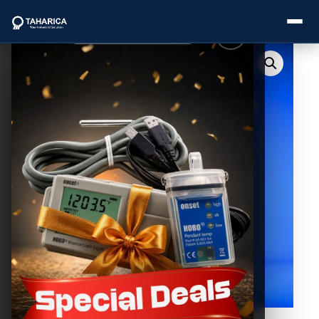
About Us
Categories
Brands
Service
Industries
Blogs