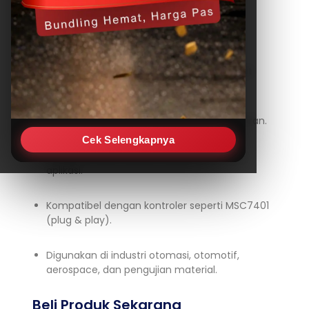
Sensor Induktif LVDT
Features:
Operasi tanpa kontak, umur sensor sangat
panjang.
Stabil terhadap perubahan suhu dan getaran.
Cek Selengkapnya
Frekuensi kerja fleksibel sesuai kebutuhan
aplikasi.
Kompatibel dengan kontroler seperti MSC7401
(plug & play).
Digunakan di industri otomasi, otomotif,
aerospace, dan pengujian material.
Beli Produk Sekarang