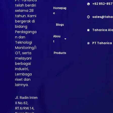
PT. Taharica
+62 852-857
telah berdiri
Homepag
selama 28
e
tahun. Kami
sales@taha
bergerak di
Blogs
bidang
Taharica Ala
Perdaganga
Abou
n dan
t
Teknologi
PT Taharica
Monitoring/I
OT, serta
Products
melayani
berbagai
Industri,
Lembaga
riset dan
lainnya.
Jl. Radin Inten
II No.62,
RT.6/RW.14,