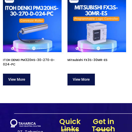
ITOH DENKI PM320HS-30-270-D-
Mitsubishi FX3S-30MR-ES
024-PC
Quick
Get in
Links
Touch