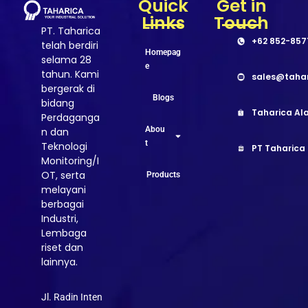
Quick
Get in
Links
Touch
PT. Taharica
+62 852-857
telah berdiri
Homepag
selama 28
e
tahun. Kami
sales@taha
bergerak di
Blogs
bidang
Taharica Ala
Perdaganga
Abou
n dan
t
Teknologi
PT Taharica
Monitoring/I
OT, serta
Products
melayani
berbagai
Industri,
Lembaga
riset dan
lainnya.
Jl. Radin Inten