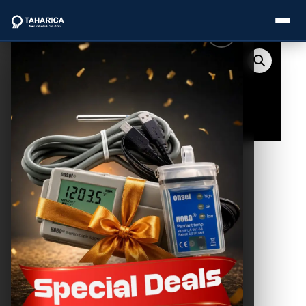
About Us
Categories
Brands
Service
Industries
Blogs