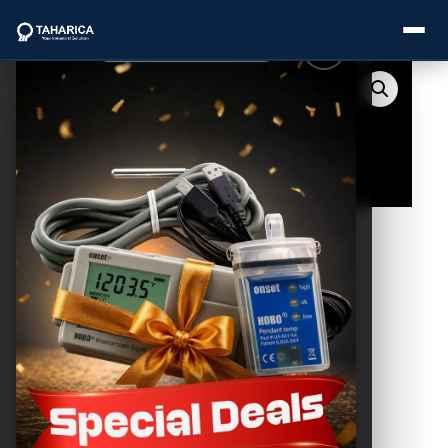
About Us
Categories
Brands
Service
Industries
Blogs