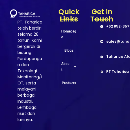
Quick
Get in
Links
Touch
PT. Taharica
+62 852-857
telah berdiri
Homepag
selama 28
e
tahun. Kami
sales@taha
bergerak di
Blogs
bidang
Taharica Ala
Perdaganga
Abou
n dan
t
Teknologi
PT Taharica
Monitoring/I
OT, serta
Products
melayani
berbagai
Industri,
Lembaga
riset dan
lainnya.