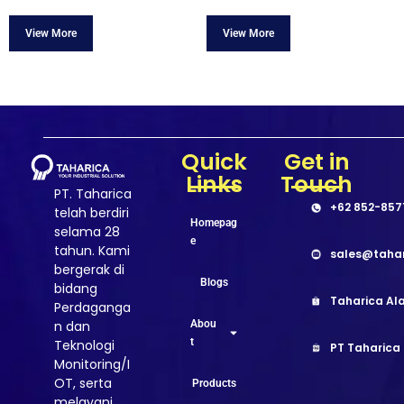
Quick
Get in
Links
Touch
PT. Taharica
+62 852-857
telah berdiri
Homepag
selama 28
e
tahun. Kami
sales@taha
bergerak di
Blogs
bidang
Taharica Ala
Perdaganga
Abou
n dan
t
Teknologi
PT Taharica
Monitoring/I
OT, serta
Products
melayani