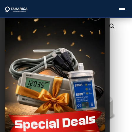
About Us
Categories
Brands
Service
Industries
Blogs