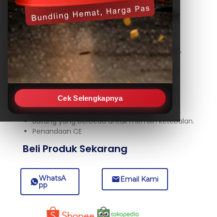
Automatic Bar/Films Applicator
Features:
Aplikator batang untuk berbagai film, pernis,
tinta, pigmen.
Untuk kertas pelapis atau bahan lain, tanpa
tekanan pada kertas.
Gerakan bilah aplikator, kertas dipasang ke
Cek Selengkapnya
peralatan.
Kecepatan yang dapat disesuaikan
Batang yang berbeda untuk memilih ketebalan.
Penandaan CE
Beli Produk Sekarang
WhatsA
Email Kami
pp