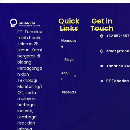
Quick
Get in
Links
Touch
PT. Taharica
+62 852-857
telah berdiri
Homepag
selama 28
e
tahun. Kami
sales@taha
bergerak di
Blogs
bidang
Taharica Ala
Perdaganga
Abou
n dan
t
Teknologi
PT Taharica
Monitoring/I
OT, serta
Products
melayani
berbagai
Industri,
Lembaga
riset dan
lainnya.