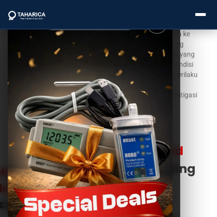
Kami mengintegrasikan data
pengukuran lapangan
, parameter
material, dan kondisi batas nyata ke
dalam model komputasional yang
akurat — menghasilkan simulasi yang
tidak hanya menggambarkan kondisi
saat ini, tapi juga memprediksi perilaku
About Us
sistem di masa depan untuk
mendukung perencanaan dan mitigasi
Categories
risiko yang lebih baik.
Contact Us
Brands
Why You Should
Service
Use
Our Modelling
Industries
& Simulation
Blogs
Service?