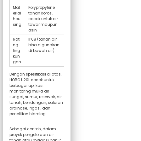
Mat
Polypropylene
erial
tahan korosi,
hou
cocok untuk air
sing
tawar maupun
asin
Rati
IP68 (tahan air,
ng
bisa digunakan
ling
di bawah air)
kun
gan
Dengan spesifikasi di atas,
HOBO U20L cocok untuk
berbagai aplikasi:
monitoring muka air
sungai, sumur, reservoir, air
tanah, bendungan, saluran
drainase, irigasi, dan
penelitian hidrologi.
Sebagai contoh, dalam
proyek pengelolaan air
tanah atau mitigasi banjir,