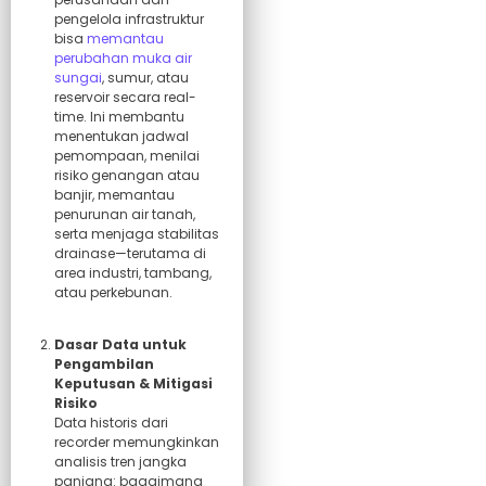
pengelola infrastruktur
bisa
memantau
perubahan muka air
sungai
, sumur, atau
reservoir secara real-
time. Ini membantu
menentukan jadwal
pemompaan, menilai
risiko genangan atau
banjir, memantau
penurunan air tanah,
serta menjaga stabilitas
drainase—terutama di
area industri, tambang,
atau perkebunan.
Dasar Data untuk
Pengambilan
Keputusan & Mitigasi
Risiko
Data historis dari
recorder memungkinkan
analisis tren jangka
panjang: bagaimana