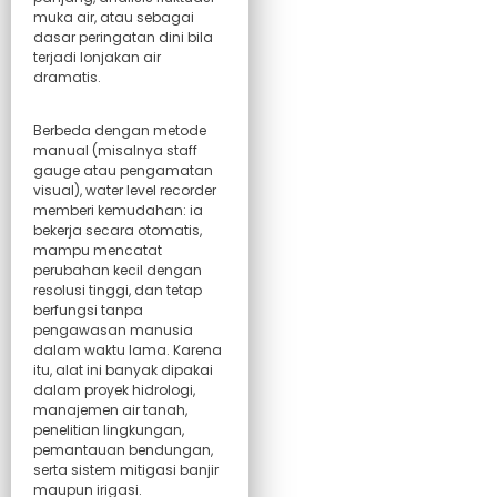
muka air, atau sebagai
dasar peringatan dini bila
terjadi lonjakan air
dramatis.
Berbeda dengan metode
manual (misalnya staff
gauge atau pengamatan
visual), water level recorder
memberi kemudahan: ia
bekerja secara otomatis,
mampu mencatat
perubahan kecil dengan
resolusi tinggi, dan tetap
berfungsi tanpa
pengawasan manusia
dalam waktu lama. Karena
itu, alat ini banyak dipakai
dalam proyek hidrologi,
manajemen air tanah,
penelitian lingkungan,
pemantauan bendungan,
serta sistem mitigasi banjir
maupun irigasi.