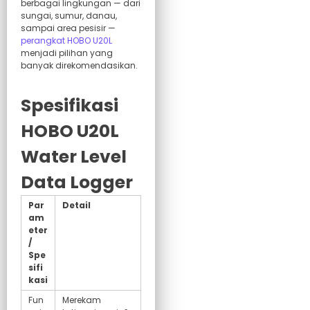
berbagai lingkungan — dari
sungai, sumur, danau,
sampai area pesisir —
perangkat HOBO U20L
menjadi pilihan yang
banyak direkomendasikan.
Spesifikasi
HOBO U20L
Water Level
Data Logger
Par
Detail
am
eter
/
Spe
sifi
kasi
Fun
Merekam