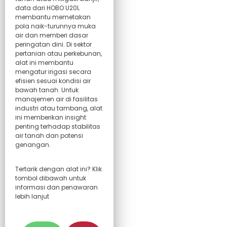
data dari HOBO U20L
membantu memetakan
pola naik-turunnya muka
air dan memberi dasar
peringatan dini. Di sektor
pertanian atau perkebunan,
alat ini membantu
mengatur irigasi secara
efisien sesuai kondisi air
bawah tanah. Untuk
manajemen air di fasilitas
industri atau tambang, alat
ini memberikan insight
penting terhadap stabilitas
air tanah dan potensi
genangan.
Tertarik dengan alat ini? Klik
tombol dibawah untuk
informasi dan penawaran
lebih lanjut