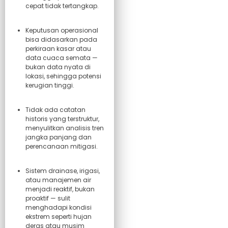
cepat tidak tertangkap.
Keputusan operasional
bisa didasarkan pada
perkiraan kasar atau
data cuaca semata —
bukan data nyata di
lokasi, sehingga potensi
kerugian tinggi.
Tidak ada catatan
historis yang terstruktur,
menyulitkan analisis tren
jangka panjang dan
perencanaan mitigasi.
Sistem drainase, irigasi,
atau manajemen air
menjadi reaktif, bukan
proaktif — sulit
menghadapi kondisi
ekstrem seperti hujan
deras atau musim