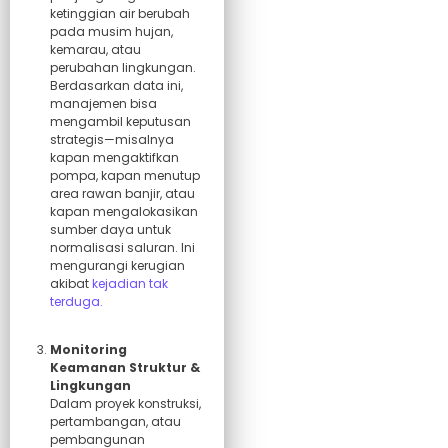
ketinggian air berubah
pada musim hujan,
kemarau, atau
perubahan lingkungan.
Berdasarkan data ini,
manajemen bisa
mengambil keputusan
strategis—misalnya
kapan mengaktifkan
pompa, kapan menutup
area rawan banjir, atau
kapan mengalokasikan
sumber daya untuk
normalisasi saluran. Ini
mengurangi kerugian
akibat
kejadian tak
terduga.
Monitoring
Keamanan Struktur &
Lingkungan
Dalam proyek konstruksi,
pertambangan, atau
pembangunan