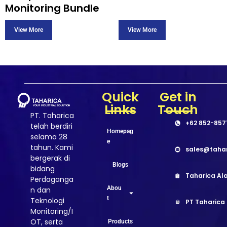
Monitoring Bundle
Quick
Get in
Links
Touch
PT. Taharica
+62 852-857
telah berdiri
Homepag
selama 28
e
tahun. Kami
sales@taha
bergerak di
Blogs
bidang
Taharica Ala
Perdaganga
Abou
n dan
t
Teknologi
PT Taharica
Monitoring/I
OT, serta
Products