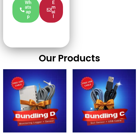
Wh
E
ats
m
ap
ai
p
l
Our Products