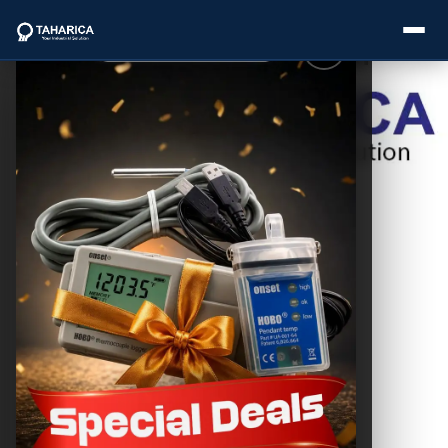
Postingan
Lainnya
About Us
Water Level
Recorder: Alat
Categories
Ukur Ketinggian
Air Akurat
THC SEO
Brands
December 1, 2025
Service
Industries
Blogs