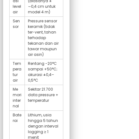
asi
(biasanya ±
level
∼0,4 cm untuk
air
model 4 m)
Sen
Pressure sensor
sor
keramik (tidak
ter-vent, tahan
terhadap
tekanan dan air
tawar maupun
air asin)
Tem
Rentang -20°C
pera
sampai +50°C;
tur
akurasi ±0,4–
air
0,5°C
Me
Sekitar 21.700
mori
data pressure +
inter
temperatur
nal
Bate
Lithium, usia
rai
hingga 5 tahun
dengan interval
logging ≥ 1
menit