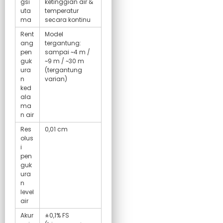
gsi
ketinggian air &
uta
temperatur
ma
secara kontinu
Rent
Model
ang
tergantung:
pen
sampai ~4 m /
guk
~9 m / ~30 m
ura
(tergantung
n
varian)
ked
ala
ma
n air
Res
0,01 cm
olus
i
pen
guk
ura
n
level
air
Akur
±0,1% FS