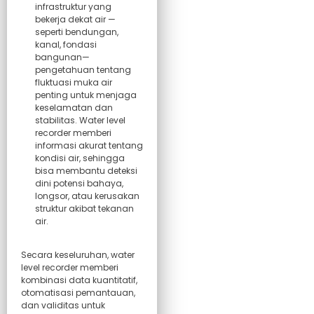
infrastruktur yang
bekerja dekat air —
seperti bendungan,
kanal, fondasi
bangunan—
pengetahuan tentang
fluktuasi muka air
penting untuk menjaga
keselamatan dan
stabilitas. Water level
recorder memberi
informasi akurat tentang
kondisi air, sehingga
bisa membantu deteksi
dini potensi bahaya,
longsor, atau kerusakan
struktur akibat tekanan
air.
Secara keseluruhan, water
level recorder memberi
kombinasi data kuantitatif,
otomatisasi pemantauan,
dan validitas untuk