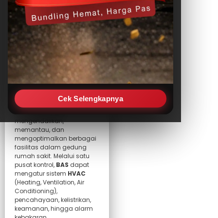
Artikel
Link Produk : Produk
BAS Terbaik
Controller dan
Protokol Integrasi
Output dan Respons
Otomatis
Taharica.com-
Building
Automation System (BAS)
Cek Selengkapnya
adalah sistem otomasi
terintegrasi yang
mengendalikan,
memantau, dan
mengoptimalkan berbagai
fasilitas dalam gedung
rumah sakit. Melalui satu
pusat kontrol,
BAS
dapat
mengatur sistem
HVAC
(Heating, Ventilation, Air
Conditioning),
pencahayaan, kelistrikan,
keamanan, hingga alarm
kebakaran.