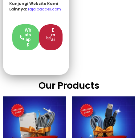
Kunjungi Website Kami
Lainnya:
rajaloadcell.com
Wh
E
ats
m
ap
ai
p
l
Our Products