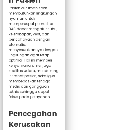
n Pasien
Pasien di rumah sakit
membutuhkan lingkungan
nyaman untuk
mempercepat pemulihan.
BAS dapat mengatur suhu,
kelembapan, vent, dan
pencahayaan dengan
otomatis,
menyesuaikannya dengan
lingkungan agar tetap
optimal. Hal ini memberi
kenyamanan, menjaga
kualitas udara, mendukung
istirahat pasien, sekaligus
membebaskan tenaga
medis dari gangguan
teknis sehingga dapat
fokus pada pelayanan.
Pencegahan
Kerusakan