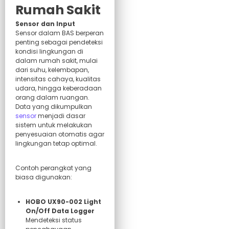
Rumah Sakit
Sensor dan Input
Sensor dalam BAS berperan
penting sebagai pendeteksi
kondisi lingkungan di
dalam rumah sakit, mulai
dari suhu, kelembapan,
intensitas cahaya, kualitas
udara, hingga keberadaan
orang dalam ruangan.
Data yang dikumpulkan
sensor
menjadi dasar
sistem untuk melakukan
penyesuaian otomatis agar
lingkungan tetap optimal.
Contoh perangkat yang
biasa digunakan:
HOBO UX90-002 Light
On/Off Data Logger
Mendeteksi status