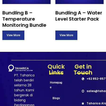
Bundling B –
Bundling A – Water
Temperature
Level Starter Pack
Monitoring Bundle
Quick
Get in
Links
Touch
PT. Taharica
+62 852-857
telah berdiri
Homepag
selama 28
e
tahun. Kami
sales@taha
bergerak di
Blogs
bidang
Taharica Ala
Perdaganga