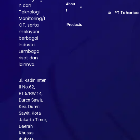
Abou
n dan
t
Teknologi
PT Taharica
Monitoring/I
OT, serta
Products
melayani
berbagai
Industri,
Lembaga
riset dan
lainnya.
Jl. Radin Inten
II No.62,
RT.6/RW.14,
Duren Sawit,
Kec. Duren
Sawit, Kota
Jakarta Timur,
Daerah
Khusus
Ibukota