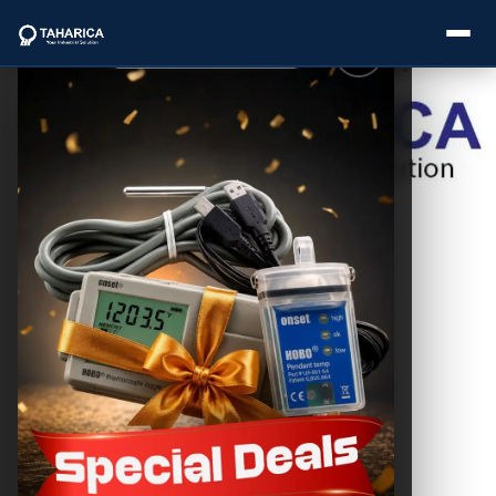
Postingan
Lainnya
About Us
Building
Automation
Categories
System (BAS)
Rumah Sakit
Modern & Efisien
Brands
THC SEO
August 21, 2025
Service
Industries
Blogs
Pembahasan