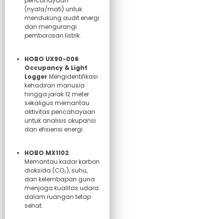
pencahayaan
(nyala/mati) untuk
mendukung audit energi
dan mengurangi
pemborosan listrik.
HOBO UX90-006
Occupancy & Light
Logger
Mengidentifikasi
kehadiran manusia
hingga jarak 12 meter
sekaligus memantau
aktivitas pencahayaan
untuk analisis okupansi
dan efisiensi energi.
HOBO MX1102
Memantau kadar karbon
dioksida (CO₂), suhu,
dan kelembapan guna
menjaga kualitas udara
dalam ruangan tetap
sehat.