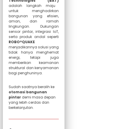
Technologies (BAT)
adalah langkah maju
untuk menghadirkan
bangunan yang efisien,
aman, dan ramah
lingkungan. Dukungan
sensor pintar, integrasi IoT,
serta produk andal seperti
ROBO®QUAKE
menjadikannya solusi yang
tidak hanya menghemat
energi, tetapi juga
memberikan keamanan
struktural dan kenyamanan
bagi penghuninya.
Sudah saatnya beralih ke
otomasi bangunan
pintar
demi masa depan
yang lebih cerdas dan
berkelanjutan.