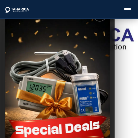
Postingan
Lainnya
About Us
Panduan
Building
Categories
Automation
Technologies
untuk
Brands
Infrastruktur
Modern
Service
THC SEO
August 1, 2025
Industries
Blogs