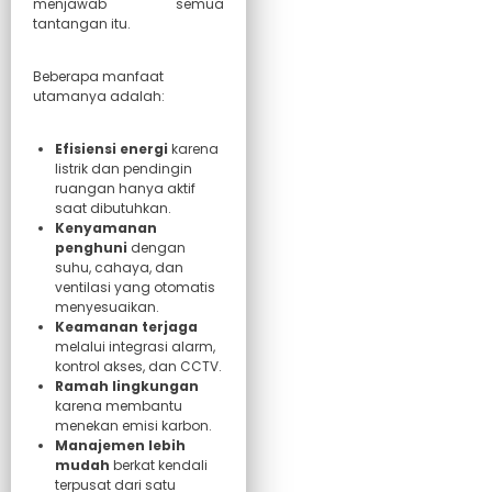
menjawab semua
tantangan itu.
Beberapa manfaat
utamanya adalah:
Efisiensi energi
karena
listrik dan pendingin
ruangan hanya aktif
saat dibutuhkan.
Kenyamanan
penghuni
dengan
suhu, cahaya, dan
ventilasi yang otomatis
menyesuaikan.
Keamanan terjaga
melalui integrasi alarm,
kontrol akses, dan CCTV.
Ramah lingkungan
karena membantu
menekan emisi karbon.
Manajemen lebih
mudah
berkat kendali
terpusat dari satu