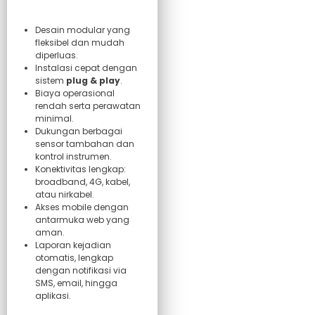
Desain modular yang
fleksibel dan mudah
diperluas.
Instalasi cepat dengan
sistem
plug & play
.
Biaya operasional
rendah serta perawatan
minimal.
Dukungan berbagai
sensor tambahan dan
kontrol instrumen.
Konektivitas lengkap:
broadband, 4G, kabel,
atau nirkabel.
Akses mobile dengan
antarmuka web yang
aman.
Laporan kejadian
otomatis, lengkap
dengan notifikasi via
SMS, email, hingga
aplikasi.