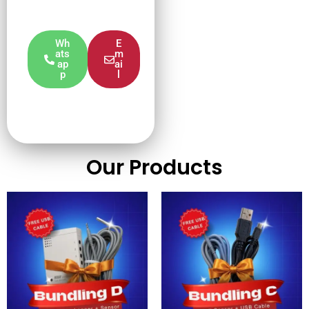
Wh
E
ats
m
ap
ai
p
l
Our Products