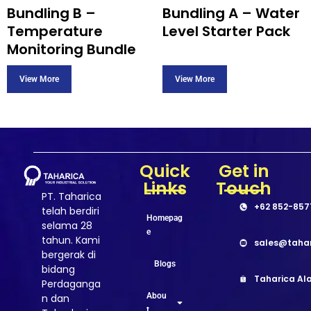
Bundling B –
Bundling A – Water
Temperature
Level Starter Pack
Monitoring Bundle
Quick
Get in
Links
Touch
PT. Taharica
+62 852-857
telah berdiri
Homepag
selama 28
e
tahun. Kami
sales@taha
bergerak di
Blogs
bidang
Taharica Ala
Perdaganga
Abou
n dan
t