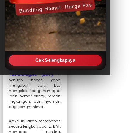
Di era infrastruktur
modern, efisiensi dan
keamanan bangunan
bukan lagi pilihan,
melainkan kebutuhan.
Teknologi kini
memungkinkan sistem
pencahayaan, HVAC,
hingga keamanan bekerja
secara otomatis dan saling
terhubung. Inilah yang
Cek Selengkapnya
disebut
Building
Automation
Technologies (BAT)
—
sebuah inovasi yang
mengubah cara kita
mengelola bangunan agar
lebih hemat energi, ramah
lingkungan, dan nyaman
bagi penghuninya.
Artikel ini akan membahas
secara lengkap apa itu BAT,
mengapa penting,