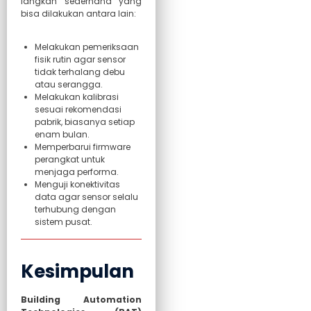
langkah sederhana yang
bisa dilakukan antara lain:
Melakukan pemeriksaan
fisik rutin agar sensor
tidak terhalang debu
atau serangga.
Melakukan kalibrasi
sesuai rekomendasi
pabrik, biasanya setiap
enam bulan.
Memperbarui firmware
perangkat untuk
menjaga performa.
Menguji konektivitas
data agar sensor selalu
terhubung dengan
sistem pusat.
Kesimpulan
Building Automation