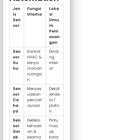
Jen
Fungsi
Loka
is
Utama
si
Sen
Umu
sor
m
Pem
asan
gan
Sen
Kontrol
Dindi
sor
HVAC &
ng
Su
kenya
interi
hu
manan
or
ruanga
n
Sen
Menyes
Dekat
sor
uaikan
jende
Ca
pencah
la /
ha
ayaan
plafo
ya
n
Sen
Deteksi
Pintu
sor
kehadir
mas
Ger
an &
uk,
ak
keama
korid