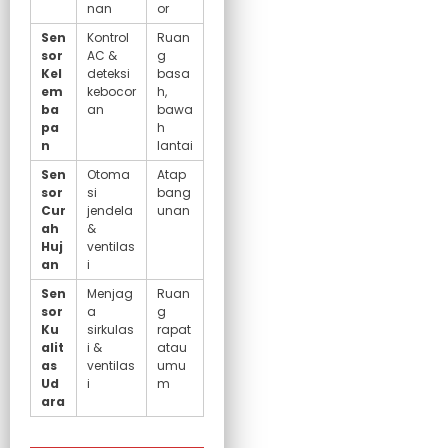
nan
or
Sen
Kontrol
Ruan
sor
AC &
g
Kel
deteksi
basa
em
kebocor
h,
ba
an
bawa
pa
h
n
lantai
Sen
Otoma
Atap
sor
si
bang
Cur
jendela
unan
ah
&
Huj
ventilas
an
i
Sen
Menjag
Ruan
sor
a
g
Ku
sirkulas
rapat
alit
i &
atau
as
ventilas
umu
Ud
i
m
ara