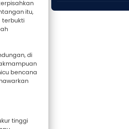
terpisahkan
tangan itu,
terbukti
lah
ndungan, di
tidakmampuan
micu bencana
menawarkan
ur tinggi