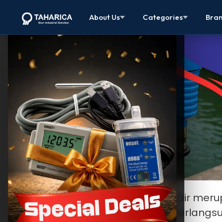
About Us
Categories
Bra
Taharica.com
– Sumber daya air mer
serta fondasi penting bagi keberlangsun