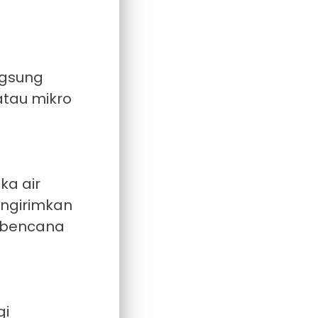
ngsung
atau mikro
ka air
engirimkan
i bencana
gi