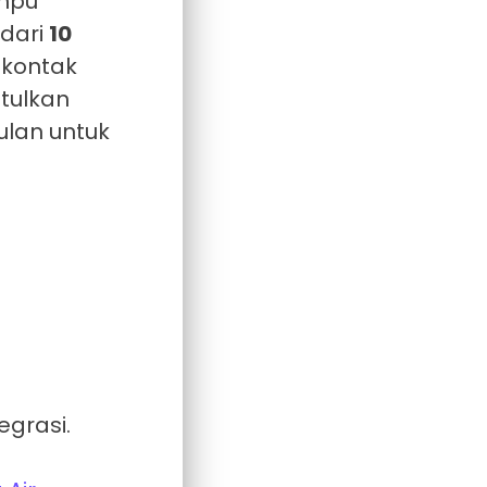
ampu
dari
10
 kontak
tulkan
ulan untuk
:
grasi.