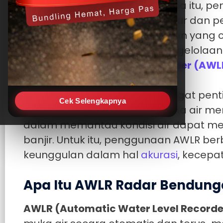
pemukiman warga. Oleh karena itu, pen
dari pembangunan infrastruktur dan p
dibutuhkan sistem pemantauan yang ce
efektif dalam mendukung pengelolaan 
Automatic Water Level Recorder (AWL
Penerapan
AWLR
menjadi sangat penti
Cek Selengkapnya
mana pengawasan tinggi muka air me
dalam memantau kondisi air dapat m
banjir. Untuk itu, penggunaan AWLR b
keunggulan dalam hal
akurasi
, kecep
Apa Itu AWLR Radar Bendung
AWLR (Automatic Water Level Recorde