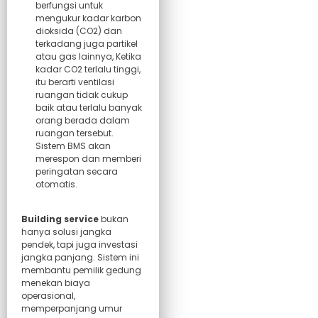
berfungsi untuk
mengukur kadar karbon
dioksida (CO2) dan
terkadang juga partikel
atau gas lainnya, Ketika
kadar CO2 terlalu tinggi,
itu berarti ventilasi
ruangan tidak cukup
baik atau terlalu banyak
orang berada dalam
ruangan tersebut.
Sistem BMS akan
merespon dan memberi
peringatan secara
otomatis.
Building service
bukan
hanya solusi jangka
pendek, tapi juga investasi
jangka panjang. Sistem ini
membantu pemilik gedung
menekan biaya
operasional,
memperpanjang umur