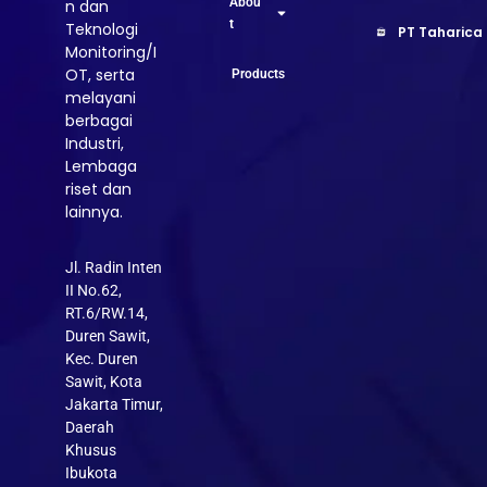
Abou
n dan
t
Teknologi
PT Taharica
Monitoring/I
OT, serta
Products
melayani
berbagai
Industri,
Lembaga
riset dan
lainnya.
Jl. Radin Inten
II No.62,
RT.6/RW.14,
Duren Sawit,
Kec. Duren
Sawit, Kota
Jakarta Timur,
Daerah
Khusus
Ibukota