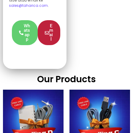
1358 atau email ke
sales@taharica.com
.
Wh
E
ats
m
ap
ai
p
l
Our Products