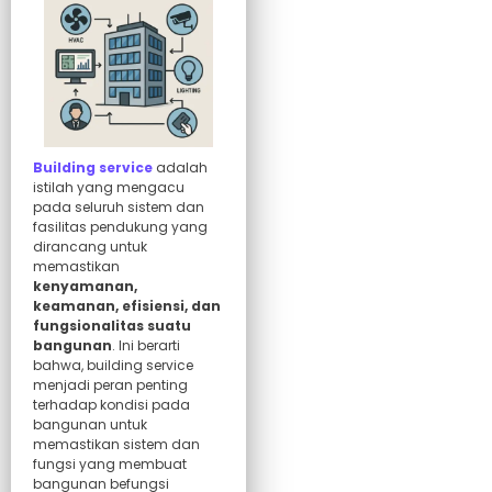
Building service
adalah
istilah yang mengacu
pada seluruh sistem dan
fasilitas pendukung yang
dirancang untuk
memastikan
kenyamanan,
keamanan, efisiensi, dan
fungsionalitas suatu
bangunan
. Ini berarti
bahwa, building service
menjadi peran penting
terhadap kondisi pada
bangunan untuk
memastikan sistem dan
fungsi yang membuat
bangunan befungsi