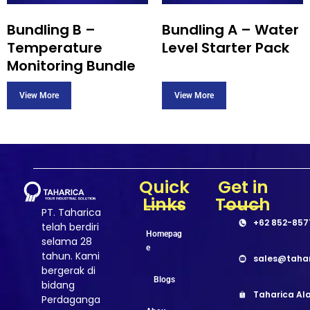
Bundling B –
Bundling A – Water
Temperature
Level Starter Pack
Monitoring Bundle
Quick
Get in
Links
Touch
PT. Taharica
+62 852-857
telah berdiri
Homepag
selama 28
e
tahun. Kami
sales@taha
bergerak di
Blogs
bidang
Taharica Ala
Perdaganga