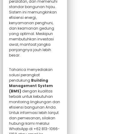
peralatan, dan memenuhi
standar bangunan hijau.
Sistem ini memungkinkan
efisiensi energi,
kenyamanan penghuni,
dan keamanan gedung
yang optimal. Meskipun
membutuhkan investasi
awal, manfaat jangka
panjangnya jauh lebih
besar.
Taharica menyediakan
solusi perangkat
pendukung
Building
Management System
(BMS)
dengan kualitas
terbaik untuk kebutuhan
monitoring lingkungan dan
efisiensi bangunan Anda.
Untuk informasi lebih lanjut
dan pemesanan, silakan
hubungi kami melalui
WhatsApp di +62 813-1066-