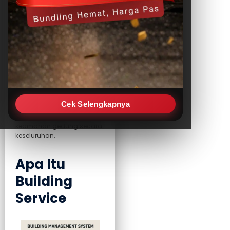
pengelolaan gedung
modern. Sistem ini
mencakup berbagai
layanan teknis seperti
pencahayaan, ventilasi,
pendingin ruangan,
keamanan, hingga
pengelolaan energi.
Penggunaan
building
service
yang terintegrasi
dapat membantu
Cek Selengkapnya
meningkatkan efisiensi
operasional dan menjamin
keamanan gedung secara
keseluruhan.
Apa Itu
Building
Service