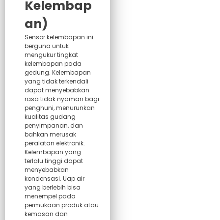
Kelembap
an)
Sensor kelembapan ini
berguna untuk
mengukur tingkat
kelembapan pada
gedung. Kelembapan
yang tidak terkendali
dapat menyebabkan
rasa tidak nyaman bagi
penghuni, menurunkan
kualitas gudang
penyimpanan, dan
bahkan merusak
peralatan elektronik.
Kelembapan yang
terlalu tinggi dapat
menyebabkan
kondensasi. Uap air
yang berlebih bisa
menempel pada
permukaan produk atau
kemasan dan