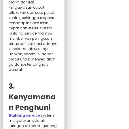
alarm darurat.
Pengawasan dapat
dilakukan dari satu pusat
kontrol, sehingga respons
terhadap insiden lebih
cepat dan efektif. Sistem
building service mampu
memberikan peringatan
dini saat terdeteksi adanya
kebakaran atau asap.
Bahkan, sistem ini dapat
diatur untuk menyediakan
guidance tentang jalur
darurat.
3.
Kenyamana
n Penghuni
Building service
system
menyatukan seluruh
jaringan di dalam gedung