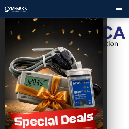
Postingan
Lainnya
About Us
Building Service
untuk Efisiensi
Categories
dan Pengelolaan
Gedung
THC SEO
Brands
May 14, 2025
Service
Industries
taharica.com-
Building
Blogs
service
adalah komponen
penting dalam