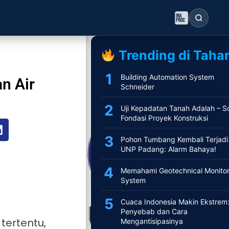
Postingan Lainnya
Trending di Tahar
Building Automation System
n Air
Schneider
Uji Kepadatan Tanah Adalah – So
Fondasi Proyek Konstruksi
Pohon Tumbang Kembali Terjadi 
UNP Padang: Alarm Bahaya!
Memahami Geotechnical Monitor
System
Cuaca Indonesia Makin Ekstrem
Penyebab dan Cara
tertentu,
Mengantisipasinya