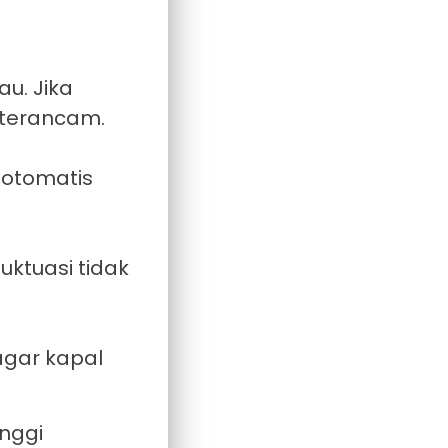
u. Jika
 terancam.
 otomatis
uktuasi tidak
gar kapal
inggi