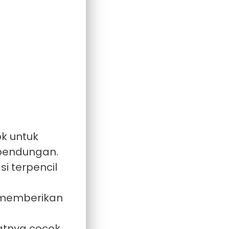
k untuk
 bendungan.
i terpencil
, memberikan
atnya cocok