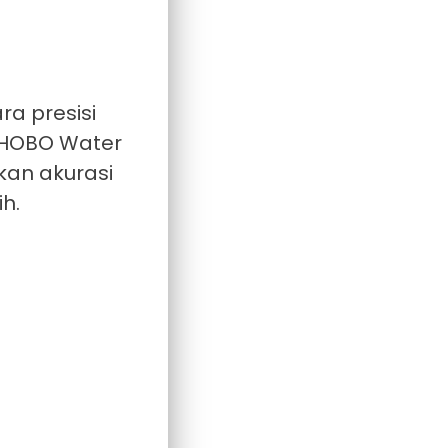
a presisi
, HOBO Water
kan akurasi
h.