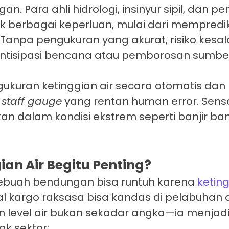
n. Para ahli hidrologi, insinyur sipil, dan pen
 berbagai keperluan, mulai dari memprediks
Tanpa pengukuran yang akurat, risiko kesal
antisipasi bencana atau pemborosan sumber
uran ketinggian air secara otomatis dan r
i
staff gauge
yang rentan human error. Sens
hkan dalam kondisi ekstrem seperti banjir b
n Air Begitu Penting?
uah bendungan bisa runtuh karena
keting
 kargo raksasa bisa kandas di pelabuhan a
 level air bukan sekadar angka—ia menjadi
ak sektor: