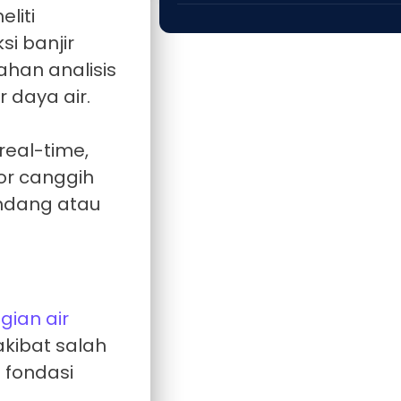
eliti
i banjir
ahan analisis
 daya air.
eal-time,
or canggih
andang atau
gian air
kibat salah
 fondasi