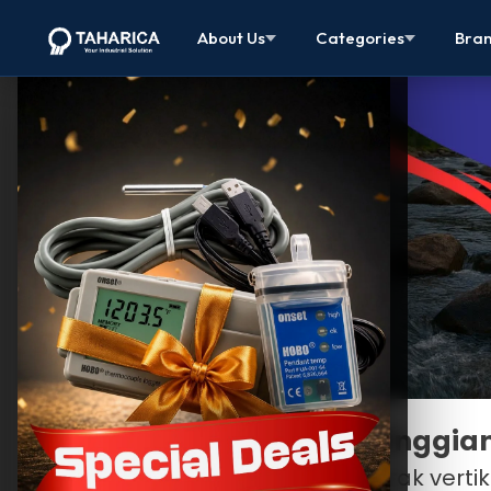
About Us
Categories
Bra
Memahami Konsep Ketinggian
Ketinggian air
menunjukkan jarak vertik