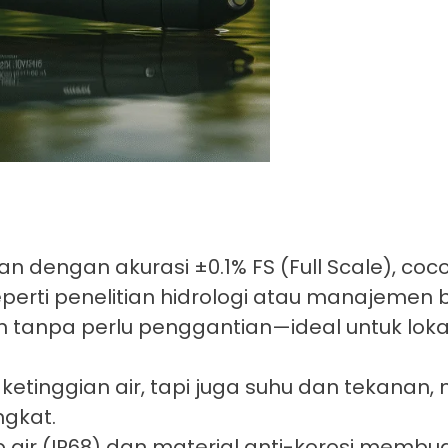
dengan akurasi ±0.1% FS (Full Scale), coco
perti penelitian hidrologi atau manajemen
 tanpa perlu penggantian—ideal untuk lokas
etinggian air, tapi juga suhu dan tekanan
ngkat.
 air (IP68) dan material anti-korosi membu