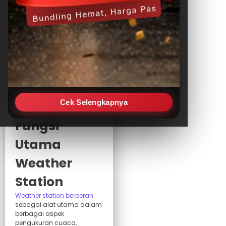
akurat. Weather station
memiliki peran penting
dalam pengukuran cuaca
guna memberikan data
real-time serta prediksi
cuaca yang lebih akurat.
Berbagai sektor, mulai dari
pertanian, transportasi,
hingga mitigasi bencana,
mengandalkan informasi
yang diperoleh dari alat ini.
Cek Selengkapnya
Fungsi
Utama
Weather
Station
Weather station berperan
sebagai alat utama dalam
berbagai aspek
pengukuran cuaca,