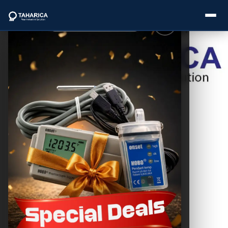
Postingan
Lainnya
About Us
Peran Weather
Station dalam
Categories
Pengukuran
Cuaca
THC SEO
Brands
March 11, 2025
Service
Industries
Perubahan cuaca
yang
Blogs
tidak menentu menuntut
pemantauan secara