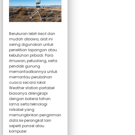
Berukuran lebih kecil dan
mudah dibawa, alat ini
sering digunakan untuk
penelitian lapangan atau
kebutuhan pribadi. Para
ilmuwan, petualang, serta
pendaki gunung
memanfaatkannya untuk
memantau perubahan
cuaca secara lokal.
Weather station portabel
biasanya dilengkapi
dengan baterai tahan
lama serta teknologi
nirkabel yang
memungkinkan pengiriman
data ke perangkat lain
seperti ponsel atau
komputer.