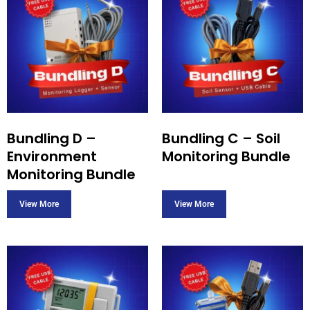
Bundling D –
Bundling C – Soil
Environment
Monitoring Bundle
Monitoring Bundle